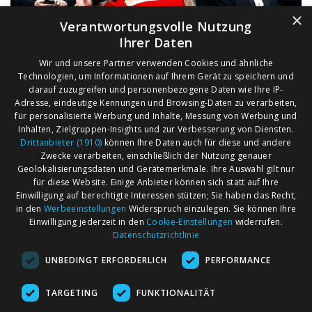
×
Verantwortungsvolle Nutzung
Ihrer Daten
Wir und unsere Partner verwenden Cookies und ähnliche
Technologien, um Informationen auf Ihrem Gerät zu speichern und
darauf zuzugreifen und personenbezogene Daten wie Ihre IP-
Adresse, eindeutige Kennungen und Browsing-Daten zu verarbeiten,
für personalisierte Werbung und Inhalte, Messung von Werbung und
Inhalten, Zielgruppen-Insights und zur Verbesserung von Diensten.
Drittanbieter (1910)
können Ihre Daten auch für diese und andere
Zwecke verarbeiten, einschließlich der Nutzung genauer
Geolokalisierungsdaten und Gerätemerkmale. Ihre Auswahl gilt nur
für diese Website. Einige Anbieter können sich statt auf Ihre
Einwilligung auf berechtigte Interessen stützen; Sie haben das Recht,
AGB
Märkte nach Bundesländern
in den
Werbeeinstellungen
Widerspruch einzulegen. Sie können Ihre
Impressum
Märkte nach PLZ
Einwilligung jederzeit in den
Cookie-Einstellungen
widerrufen.
Datenschutzrichtlinie
Datenschutz
Märkte nach Umkreis
UNBEDINGT ERFORDERLICH
PERFORMANCE
Kontakt
Flohmarkt
Werben bei marktcom
TARGETING
FUNKTIONALITÄT