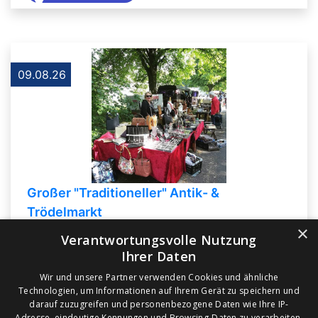
09.08.26
Großer "Traditioneller" Antik- &
Trödelmarkt
×
GreenParkMarkets Inh. A.Althaus
Verantwortungsvolle Nutzung
34576 Homberg (Efze)
Ihrer Daten
Wir und unsere Partner verwenden Cookies und ähnliche
Antik-Trödelmarkt
Technologien, um Informationen auf Ihrem Gerät zu speichern und
darauf zuzugreifen und personenbezogene Daten wie Ihre IP-
Adresse, eindeutige Kennungen und Browsing-Daten zu verarbeiten,