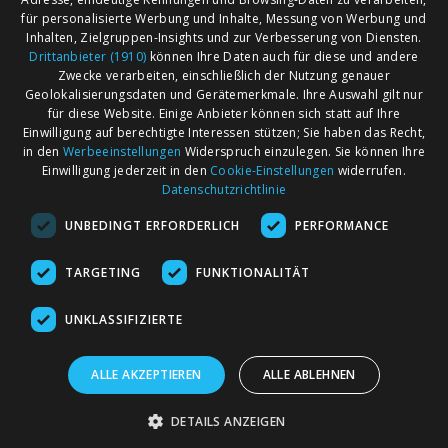
für personalisierte Werbung und Inhalte, Messung von Werbung und
1
…
855
856
857
Inhalten, Zielgruppen-Insights und zur Verbesserung von Diensten.
Drittanbieter (1910)
können Ihre Daten auch für diese und andere
Zwecke verarbeiten, einschließlich der Nutzung genauer
Geolokalisierungsdaten und Gerätemerkmale. Ihre Auswahl gilt nur
für diese Website. Einige Anbieter können sich statt auf Ihre
Einwilligung auf berechtigte Interessen stützen; Sie haben das Recht,
AGB
Märkte nach Bundesländern
in den
Werbeeinstellungen
Widerspruch einzulegen. Sie können Ihre
Impressum
Märkte nach PLZ
Einwilligung jederzeit in den
Cookie-Einstellungen
widerrufen.
Datenschutzrichtlinie
Datenschutz
Märkte nach Umkreis
UNBEDINGT ERFORDERLICH
PERFORMANCE
Kontakt
Flohmarkt
Werben bei marktcom
TARGETING
FUNKTIONALITÄT
UNKLASSIFIZIERTE
ALLE AKZEPTIEREN
ALLE ABLEHNEN
marktcom.de Deutschland GmbH © 2020
DETAILS ANZEIGEN