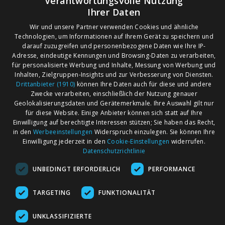
Verantwortungsvolle Nutzung
PLZ-Gebiet 24
(77)
Ihrer Daten
PLZ-Gebiet 25
(79)
PLZ-Gebiet 26
(56)
Wir und unsere Partner verwenden Cookies und ähnliche
Technologien, um Informationen auf Ihrem Gerät zu speichern und
PLZ-Gebiet 27
(19)
darauf zuzugreifen und personenbezogene Daten wie Ihre IP-
PLZ-Gebiet 28
(32)
Adresse, eindeutige Kennungen und Browsing-Daten zu verarbeiten,
PLZ-Gebiet 29
(21)
für personalisierte Werbung und Inhalte, Messung von Werbung und
Inhalten, Zielgruppen-Insights und zur Verbesserung von Diensten.
Drittanbieter (1910)
können Ihre Daten auch für diese und andere
Zwecke verarbeiten, einschließlich der Nutzung genauer
AGB
Märkte nach Bundesländern
Geolokalisierungsdaten und Gerätemerkmale. Ihre Auswahl gilt nur
Impressum
Märkte nach PLZ
für diese Website. Einige Anbieter können sich statt auf Ihre
Einwilligung auf berechtigte Interessen stützen; Sie haben das Recht,
Datenschutz
Märkte nach Umkreis
in den
Werbeeinstellungen
Widerspruch einzulegen. Sie können Ihre
Kontakt
Flohmarkt
Einwilligung jederzeit in den
Cookie-Einstellungen
widerrufen.
Datenschutzrichtlinie
Werben bei marktcom
UNBEDINGT ERFORDERLICH
PERFORMANCE
TARGETING
FUNKTIONALITÄT
UNKLASSIFIZIERTE