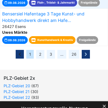
09.08.2026
Floh-, Trödel- & Jahrmarkt
Freigelände
Bensersiel Hafentage 3 Tage Kunst- und
Hobbyhandwerk direkt am Hafe...
26427 Esens
Uwes Märkte
09.08.2026
Kunsthandwerk & Kreativ
Freigelände
1
2
3
…
26
PLZ-Gebiet 2x
PLZ-Gebiet 20
(67)
PLZ-Gebiet 21
(30)
PLZ-Gebiet 22
(93)
PLZ-Gebiet 23
(32)
×