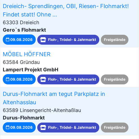
Dreieich- Sprendlingen, OBI, Riesen- Flohmarkt!
Findet statt! Ohne ...
63303 Dreieich
Gero`s Flohmarkt
09.08.2026
Floh-, Trödel- & Jahrmarkt
Freigelände
MÖBEL HÖFFNER
63584 Gründau
Lampert Projekt GmbH
09.08.2026
Floh-, Trödel- & Jahrmarkt
Freigelände
Durus-Flohmarkt am tegut Parkplatz in
Altenhasslau
63589 Linsengericht-Altenhaßlau
Durus-Flohmarkt
09.08.2026
Floh-, Trödel- & Jahrmarkt
Freigelände