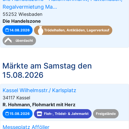
Regalvermietung Ma...
55252 Wiesbaden
Die Handelszone
14.08.2026
Trödelhallen, Antikläden, Lagerverkauf
überdacht
Märkte am Samstag den
15.08.2026
Kassel Wilhelmsstr./ Karlsplatz
34117 Kassel
R. Hohmann, Flohmarkt mit Herz
15.08.2026
Floh-, Trödel- & Jahrmarkt
Freigelände
Messeplatz Afföller