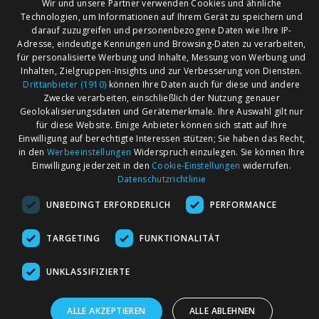
Wir und unsere Partner verwenden Cookies und ähnliche
Frankfurt am Main (38)
Technologien, um Informationen auf Ihrem Gerät zu speichern und
Offenbach am Main (15)
darauf zuzugreifen und personenbezogene Daten wie Ihre IP-
Adresse, eindeutige Kennungen und Browsing-Daten zu verarbeiten,
für personalisierte Werbung und Inhalte, Messung von Werbung und
Inhalten, Zielgruppen-Insights und zur Verbesserung von Diensten.
AGB
Märkte nach Bundesländern
Drittanbieter (1910)
können Ihre Daten auch für diese und andere
Impressum
Märkte nach PLZ
Zwecke verarbeiten, einschließlich der Nutzung genauer
Geolokalisierungsdaten und Gerätemerkmale. Ihre Auswahl gilt nur
Datenschutz
Märkte nach Umkreis
für diese Website. Einige Anbieter können sich statt auf Ihre
Kontakt
Flohmarkt
Einwilligung auf berechtigte Interessen stützen; Sie haben das Recht,
in den
Werbeeinstellungen
Widerspruch einzulegen. Sie können Ihre
Werben bei marktcom
Einwilligung jederzeit in den
Cookie-Einstellungen
widerrufen.
Datenschutzrichtlinie
UNBEDINGT ERFORDERLICH
PERFORMANCE
TARGETING
FUNKTIONALITÄT
marktcom.de Deutschland GmbH © 2020
UNKLASSIFIZIERTE
ALLE AKZEPTIEREN
ALLE ABLEHNEN