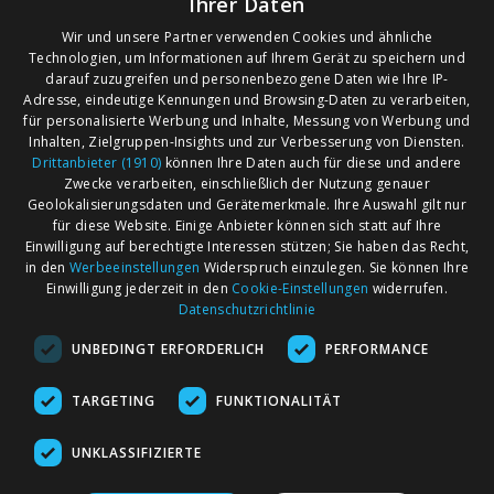
Ihrer Daten
Wir und unsere Partner verwenden Cookies und ähnliche
Technologien, um Informationen auf Ihrem Gerät zu speichern und
darauf zuzugreifen und personenbezogene Daten wie Ihre IP-
Adresse, eindeutige Kennungen und Browsing-Daten zu verarbeiten,
für personalisierte Werbung und Inhalte, Messung von Werbung und
Inhalten, Zielgruppen-Insights und zur Verbesserung von Diensten.
Drittanbieter (1910)
können Ihre Daten auch für diese und andere
Zwecke verarbeiten, einschließlich der Nutzung genauer
Geolokalisierungsdaten und Gerätemerkmale. Ihre Auswahl gilt nur
für diese Website. Einige Anbieter können sich statt auf Ihre
Einwilligung auf berechtigte Interessen stützen; Sie haben das Recht,
AGB
Märkte nach Bundesländern
in den
Werbeeinstellungen
Widerspruch einzulegen. Sie können Ihre
Impressum
Märkte nach PLZ
Einwilligung jederzeit in den
Cookie-Einstellungen
widerrufen.
Datenschutzrichtlinie
Datenschutz
Märkte nach Umkreis
UNBEDINGT ERFORDERLICH
PERFORMANCE
Kontakt
Flohmarkt
Werben bei marktcom
TARGETING
FUNKTIONALITÄT
UNKLASSIFIZIERTE