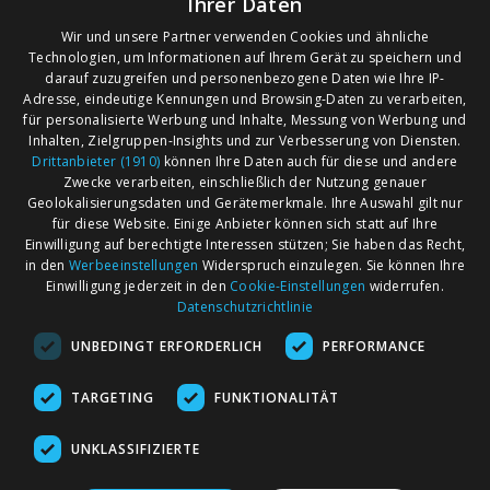
Ihrer Daten
Wir und unsere Partner verwenden Cookies und ähnliche
Technologien, um Informationen auf Ihrem Gerät zu speichern und
darauf zuzugreifen und personenbezogene Daten wie Ihre IP-
Adresse, eindeutige Kennungen und Browsing-Daten zu verarbeiten,
für personalisierte Werbung und Inhalte, Messung von Werbung und
Inhalten, Zielgruppen-Insights und zur Verbesserung von Diensten.
Drittanbieter (1910)
können Ihre Daten auch für diese und andere
Zwecke verarbeiten, einschließlich der Nutzung genauer
Geolokalisierungsdaten und Gerätemerkmale. Ihre Auswahl gilt nur
für diese Website. Einige Anbieter können sich statt auf Ihre
Einwilligung auf berechtigte Interessen stützen; Sie haben das Recht,
AGB
Märkte nach Bundesländern
in den
Werbeeinstellungen
Widerspruch einzulegen. Sie können Ihre
Impressum
Märkte nach PLZ
Einwilligung jederzeit in den
Cookie-Einstellungen
widerrufen.
Datenschutzrichtlinie
Datenschutz
Märkte nach Umkreis
UNBEDINGT ERFORDERLICH
PERFORMANCE
Kontakt
Flohmarkt
Werben bei marktcom
TARGETING
FUNKTIONALITÄT
UNKLASSIFIZIERTE