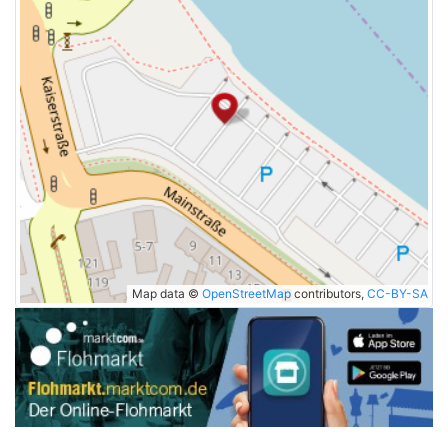
Map data ©
OpenStreetMap
contributors,
CC-BY-SA