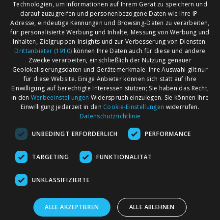
Technologien, um Informationen auf Ihrem Gerät zu speichern und
darauf zuzugreifen und personenbezogene Daten wie Ihre IP-
Adresse, eindeutige Kennungen und Browsing-Daten zu verarbeiten,
für personalisierte Werbung und Inhalte, Messung von Werbung und
Inhalten, Zielgruppen-Insights und zur Verbesserung von Diensten.
Drittanbieter (1910)
können Ihre Daten auch für diese und andere
Zwecke verarbeiten, einschließlich der Nutzung genauer
Geolokalisierungsdaten und Gerätemerkmale. Ihre Auswahl gilt nur
für diese Website. Einige Anbieter können sich statt auf Ihre
Einwilligung auf berechtigte Interessen stützen; Sie haben das Recht,
AGB
Märkte nach Bundesländern
in den
Werbeeinstellungen
Widerspruch einzulegen. Sie können Ihre
Impressum
Märkte nach PLZ
Einwilligung jederzeit in den
Cookie-Einstellungen
widerrufen.
Datenschutzrichtlinie
Datenschutz
Märkte nach Umkreis
UNBEDINGT ERFORDERLICH
PERFORMANCE
Kontakt
Flohmarkt
Werben bei marktcom
TARGETING
FUNKTIONALITÄT
UNKLASSIFIZIERTE
ALLE AKZEPTIEREN
ALLE ABLEHNEN