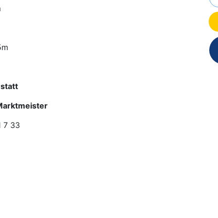
m
 5m
statt
Marktmeister
1 7 33