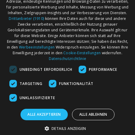
Adresse, eindeutige Kennungen und Browsing-Daten zu verarbeiten,
für personalisierte Werbung und Inhalte, Messung von Werbung und
Inhalten, Zielgruppen-Insights und zur Verbesserung von Diensten.
Drittanbieter (1910)
können Ihre Daten auch für diese und andere
Zwecke verarbeiten, einschließlich der Nutzung genauer
Geolokalisierungsdaten und Gerätemerkmale. Ihre Auswahl gilt nur
für diese Website. Einige Anbieter können sich statt auf Ihre
Einwilligung auf berechtigte Interessen stützen; Sie haben das Recht,
AGB
Märkte nach Bundesländern
in den
Werbeeinstellungen
Widerspruch einzulegen. Sie können Ihre
Impressum
Märkte nach PLZ
Einwilligung jederzeit in den
Cookie-Einstellungen
widerrufen.
Datenschutzrichtlinie
Datenschutz
Märkte nach Umkreis
UNBEDINGT ERFORDERLICH
PERFORMANCE
Kontakt
Flohmarkt
Werben bei marktcom
TARGETING
FUNKTIONALITÄT
UNKLASSIFIZIERTE
ALLE AKZEPTIEREN
ALLE ABLEHNEN
marktcom.de Deutschland GmbH © 2020
DETAILS ANZEIGEN