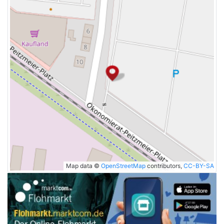
Map data ©
OpenStreetMap
contributors,
CC-BY-SA