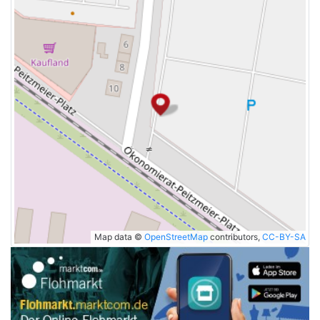
Map data ©
OpenStreetMap
contributors,
CC-BY-SA