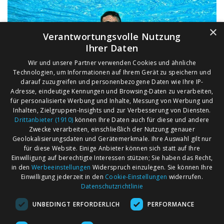
×
Verantwortungsvolle Nutzung
Ihrer Daten
Wir und unsere Partner verwenden Cookies und ähnliche
Technologien, um Informationen auf Ihrem Gerät zu speichern und
darauf zuzugreifen und personenbezogene Daten wie Ihre IP-
Adresse, eindeutige Kennungen und Browsing-Daten zu verarbeiten,
für personalisierte Werbung und Inhalte, Messung von Werbung und
Inhalten, Zielgruppen-Insights und zur Verbesserung von Diensten.
Drittanbieter (1910)
können Ihre Daten auch für diese und andere
Zwecke verarbeiten, einschließlich der Nutzung genauer
Geolokalisierungsdaten und Gerätemerkmale. Ihre Auswahl gilt nur
für diese Website. Einige Anbieter können sich statt auf Ihre
Einwilligung auf berechtigte Interessen stützen; Sie haben das Recht,
AGB
Märkte nach Bundesländern
in den
Werbeeinstellungen
Widerspruch einzulegen. Sie können Ihre
Impressum
Märkte nach PLZ
Einwilligung jederzeit in den
Cookie-Einstellungen
widerrufen.
Datenschutzrichtlinie
Datenschutz
Märkte nach Umkreis
UNBEDINGT ERFORDERLICH
PERFORMANCE
Kontakt
Flohmarkt
Werben bei marktcom