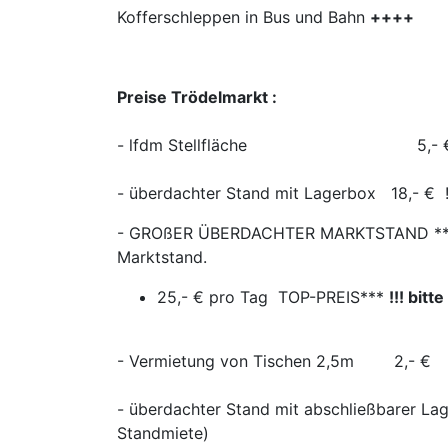
Kofferschleppen in Bus und Bahn
++++
Preise Trödelmarkt :
- lfdm Stellfläche 5,- 
- überdachter Stand mit Lagerbox 18,- € !
- GROßER ÜBERDACHTER MARKTSTAND *** Der
Marktstand.
25,- € pro Tag TOP-PREIS***
!!! bit
- Vermietung von Tischen 2,5m 2,- €
- überdachter Stand mit abschließbarer 
Standmiete)