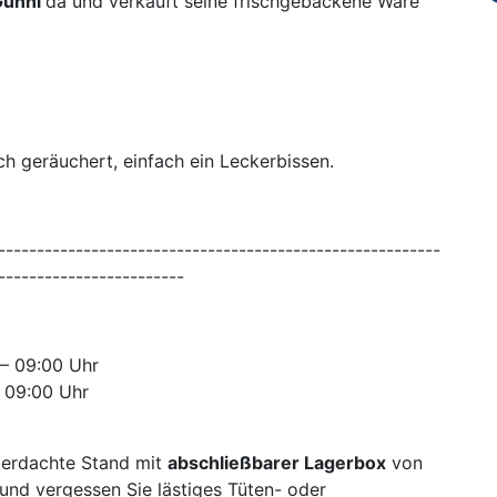
Günni
da und verkauft seine frischgebackene Ware
sch geräuchert, einfach ein Leckerbissen.
---------------------------------------------------------
------------------------
 – 09:00 Uhr
 09:00 Uhr
überdachte Stand mit
abschließbarer Lagerbox
von
 und vergessen Sie lästiges Tüten- oder