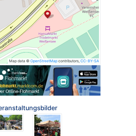
Map data ©
OpenStreetMap
contributors,
CC-BY-SA
eranstaltungsbilder