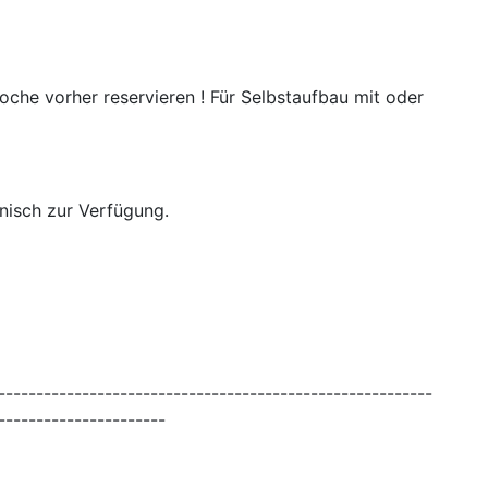
che vorher reservieren ! Für Selbstaufbau mit oder
onisch zur Verfügung.
---------------------------------------------------------
----------------------