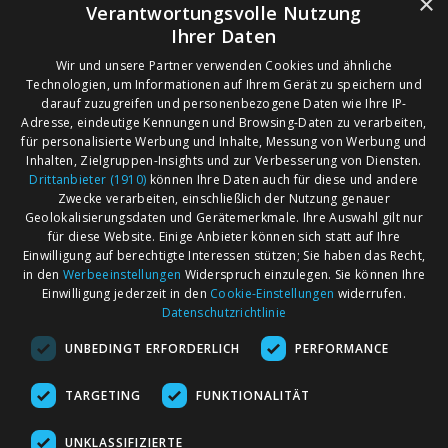
×
Verantwortungsvolle Nutzung
Ihrer Daten
Wir und unsere Partner verwenden Cookies und ähnliche
Technologien, um Informationen auf Ihrem Gerät zu speichern und
darauf zuzugreifen und personenbezogene Daten wie Ihre IP-
Adresse, eindeutige Kennungen und Browsing-Daten zu verarbeiten,
für personalisierte Werbung und Inhalte, Messung von Werbung und
Inhalten, Zielgruppen-Insights und zur Verbesserung von Diensten.
Drittanbieter (1910)
können Ihre Daten auch für diese und andere
Zwecke verarbeiten, einschließlich der Nutzung genauer
Geolokalisierungsdaten und Gerätemerkmale. Ihre Auswahl gilt nur
für diese Website. Einige Anbieter können sich statt auf Ihre
Einwilligung auf berechtigte Interessen stützen; Sie haben das Recht,
AGB
Märkte nach Bundesländern
in den
Werbeeinstellungen
Widerspruch einzulegen. Sie können Ihre
Impressum
Märkte nach PLZ
Einwilligung jederzeit in den
Cookie-Einstellungen
widerrufen.
Datenschutzrichtlinie
Datenschutz
Märkte nach Umkreis
UNBEDINGT ERFORDERLICH
PERFORMANCE
Kontakt
Flohmarkt
Werben bei marktcom
TARGETING
FUNKTIONALITÄT
UNKLASSIFIZIERTE