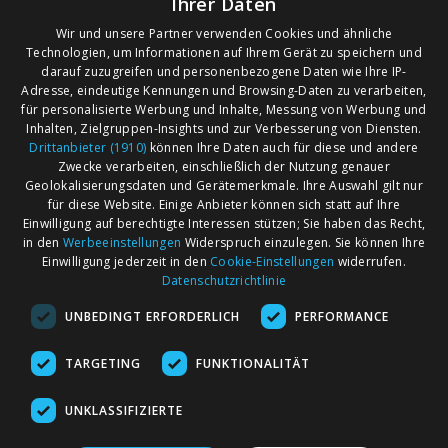
Ihrer Daten
Wir und unsere Partner verwenden Cookies und ähnliche
Technologien, um Informationen auf Ihrem Gerät zu speichern und
darauf zuzugreifen und personenbezogene Daten wie Ihre IP-
Adresse, eindeutige Kennungen und Browsing-Daten zu verarbeiten,
für personalisierte Werbung und Inhalte, Messung von Werbung und
Inhalten, Zielgruppen-Insights und zur Verbesserung von Diensten.
Drittanbieter (1910)
können Ihre Daten auch für diese und andere
Zwecke verarbeiten, einschließlich der Nutzung genauer
Geolokalisierungsdaten und Gerätemerkmale. Ihre Auswahl gilt nur
für diese Website. Einige Anbieter können sich statt auf Ihre
Einwilligung auf berechtigte Interessen stützen; Sie haben das Recht,
AGB
Märkte nach Bundesländern
in den
Werbeeinstellungen
Widerspruch einzulegen. Sie können Ihre
Impressum
Märkte nach PLZ
Einwilligung jederzeit in den
Cookie-Einstellungen
widerrufen.
Datenschutzrichtlinie
Datenschutz
Märkte nach Umkreis
UNBEDINGT ERFORDERLICH
PERFORMANCE
Kontakt
Flohmarkt
Werben bei marktcom
TARGETING
FUNKTIONALITÄT
UNKLASSIFIZIERTE