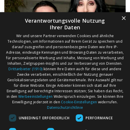
×
Verantwortungsvolle Nutzung
Ihrer Daten
Wir und unsere Partner verwenden Cookies und ähnliche
Technologien, um Informationen auf Ihrem Gerät zu speichern und
darauf zuzugreifen und personenbezogene Daten wie Ihre IP-
Adresse, eindeutige Kennungen und Browsing-Daten zu verarbeiten,
für personalisierte Werbung und Inhalte, Messung von Werbung und
Inhalten, Zielgruppen-Insights und zur Verbesserung von Diensten.
Drittanbieter (1910)
können Ihre Daten auch für diese und andere
Zwecke verarbeiten, einschließlich der Nutzung genauer
Geolokalisierungsdaten und Gerätemerkmale. Ihre Auswahl gilt nur
für diese Website. Einige Anbieter können sich statt auf Ihre
Einwilligung auf berechtigte Interessen stützen; Sie haben das Recht,
AGB
Märkte nach Bundesländern
in den
Werbeeinstellungen
Widerspruch einzulegen. Sie können Ihre
Impressum
Märkte nach PLZ
Einwilligung jederzeit in den
Cookie-Einstellungen
widerrufen.
Datenschutzrichtlinie
Datenschutz
Märkte nach Umkreis
UNBEDINGT ERFORDERLICH
PERFORMANCE
Kontakt
Flohmarkt
Werben bei marktcom